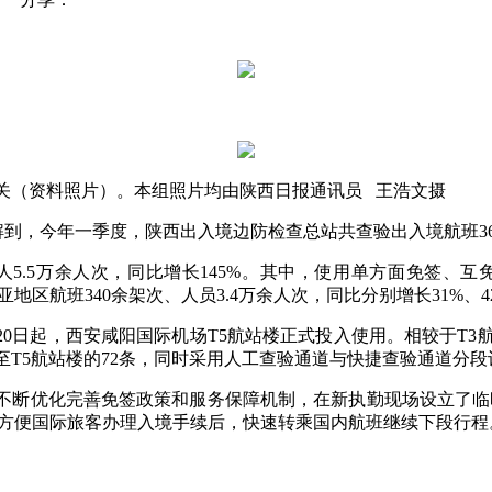
（资料照片）。本组照片均由陕西日报通讯员 王浩文摄
到，今年一季度，陕西出入境边防检查总站共查验出入境航班3600
5万余人次，同比增长145%。其中，使用单方面免签、互免
地区航班340余架次、人员3.4万余人次，同比分别增长31%、4
日起，西安咸阳国际机场T5航站楼正式投入使用。相较于T3
充至T5航站楼的72条，同时采用人工查验通道与快捷查验通道分
断优化完善免签政策和服务保障机制，在新执勤现场设立了临时
，方便国际旅客办理入境手续后，快速转乘国内航班继续下段行程