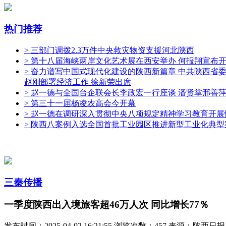
热门推荐
> 三部门调拨2.3万件中央救灾物资支援河北陕西
> 第十八届海峡两岸文化艺术展在西安举办 何报翔宣布
> 奋力谱写中国式现代化建设的陕西新篇章 中共陕西省
赵刚部署经济工作 徐新荣出席
> 赵一德与全国台企联会长李政宏一行座谈 潘贤掌邢善
> 第三十一届杨凌农高会今开幕
> 赵一德在调研深入贯彻中央八项规定精神学习教育开展
> 陕西八案例入选全国首批工业园区推进新型工业化典型
三秦传播
一季度陕西出入境旅客超46万人次 同比增长77％
发布时间：2025-04-02 16:21:55
浏览次数：457
来源：陕西日报