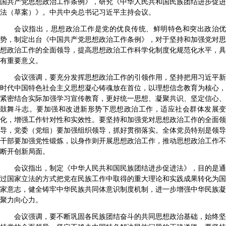
国共产党思想政治工作条例》，研究《中华人民共和国民族团结进步促进
法（草案）》。中共中央总书记习近平主持会议。
会议指出，思想政治工作是党的优良传统、鲜明特色和突出政治优
势，制定出台《中国共产党思想政治工作条例》，对于坚持和加强党对思
想政治工作的全面领导，提高思想政治工作科学化制度化规范化水平，具
有重要意义。
会议强调，要充分发挥思想政治工作的引领作用，坚持把用习近平新
时代中国特色社会主义思想凝心铸魂放在首位，以理想信念教育为核心，
紧密结合实际加强学习宣传教育，更好统一思想、凝聚共识、坚定信心、
鼓舞斗志。要加强和改进新形势下思想政治工作，适应社会群体发展变
化，增强工作针对性和实效性。要坚持和加强党对思想政治工作的全面领
导，党委（党组）要加强组织领导，抓好贯彻落实。全体党员特别是领导
干部要加强党性锻炼，以身作则开展思想政治工作，推动思想政治工作不
断开创新局面。
会议指出，制定《中华人民共和国民族团结进步促进法》，目的是通
过国家立法的方式把党在民族工作中取得的重大理论和实践成果转化为国
家意志，健全铸牢中华民族共同体意识制度机制，进一步增强中华民族凝
聚力向心力。
会议强调，要不断巩固各民族团结奋斗的共同思想政治基础，始终坚